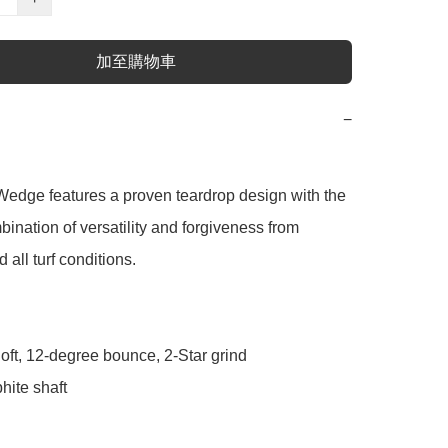
加至購物車
−
edge features a proven teardrop design with the 
bination of versatility and forgiveness from 
all turf conditions.

oft, 12-degree bounce, 2-Star grind

hite shaft