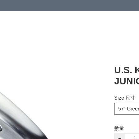
U.S.
JUNI
Size 尺寸
57" Gree
數量
−