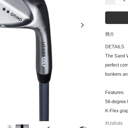
簡介
DETAILS

The Sand W
perfect com
bunkers and 
Features:

56-degree l
K-Flex grap
UsKids