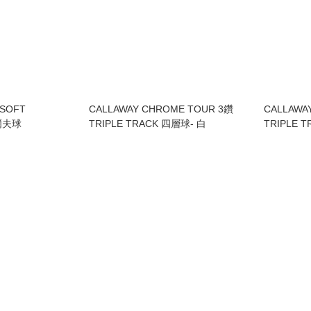
RSOFT
CALLAWAY CHROME TOUR 3鑽
CALLAWA
爾夫球
TRIPLE TRACK 四層球- 白
TRIPLE 