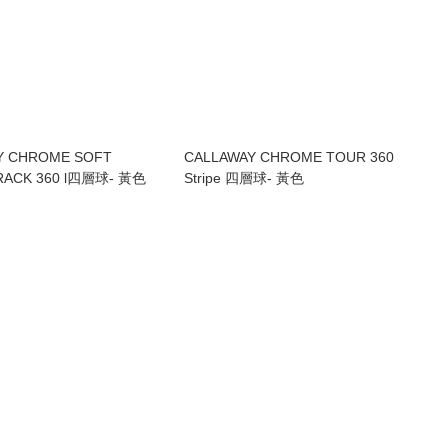
Y CHROME SOFT
CALLAWAY CHROME TOUR 360
TRACK 360 l四層球- 黃色
Stripe 四層球- 黃色