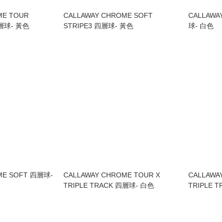
ME TOUR
CALLAWAY CHROME SOFT
CALLAWA
四層球- 黃色
STRIPE3 四層球- 黃色
球- 白色
ME SOFT 四層球-
CALLAWAY CHROME TOUR X
CALLAWA
TRIPLE TRACK 四層球- 白色
TRIPLE 