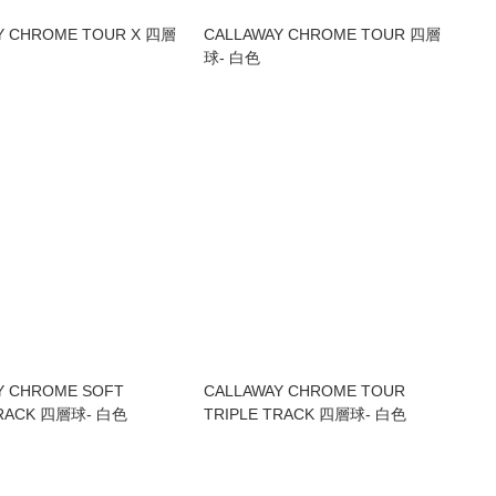
Y CHROME TOUR X 四層
CALLAWAY CHROME TOUR 四層
球- 白色
Y CHROME SOFT
CALLAWAY CHROME TOUR
TRACK 四層球- 白色
TRIPLE TRACK 四層球- 白色