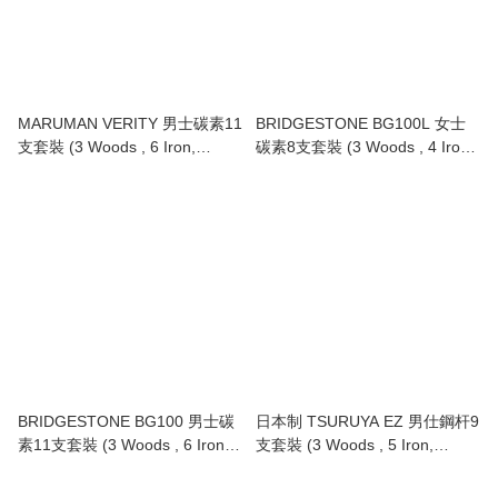
MARUMAN VERITY 男士碳素11
BRIDGESTONE BG100L 女士
支套裝 (3 Woods , 6 Iron,
碳素8支套裝 (3 Woods , 4 Iron,
Putter, Caddie Bag )
Putter, Caddie Bag )
BRIDGESTONE BG100 男士碳
日本制 TSURUYA EZ 男仕鋼杆9
素11支套裝 (3 Woods , 6 Iron,
支套裝 (3 Woods , 5 Iron,
Putter, Caddie Bag )
Putter, Caddie Bag )