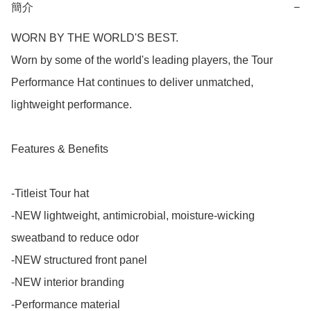
簡介
−
WORN BY THE WORLD'S BEST.

Worn by some of the world's leading players, the Tour 
Performance Hat continues to deliver unmatched, 
lightweight performance. 

Features & Benefits

-Titleist Tour hat

-NEW lightweight, antimicrobial, moisture-wicking 
sweatband to reduce odor

-NEW structured front panel

-NEW interior branding

-Performance material
