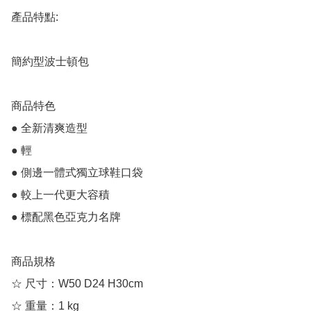
產品特點:

簡約型波士頓包

商品特色

● 全新清爽造型

● 輕

● 側邊一體式獨立球鞋口袋

● 較上一代更大容積

● 標配黑色亞克力名牌

商品規格

☆ 尺寸：W50 D24 H30cm

☆ 重量：1 kg
