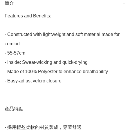
簡介
−
Features and Benefits:

- Constructed with lightweight and soft material made for 
comfort

- 55-57cm

- Inside: Sweat-wicking and quick-drying

- Made of 100% Polyester to enhance breathability

- Easy-adjust velcro closure

產品特點:

- 採用輕盈柔軟的材質製成，穿著舒適
