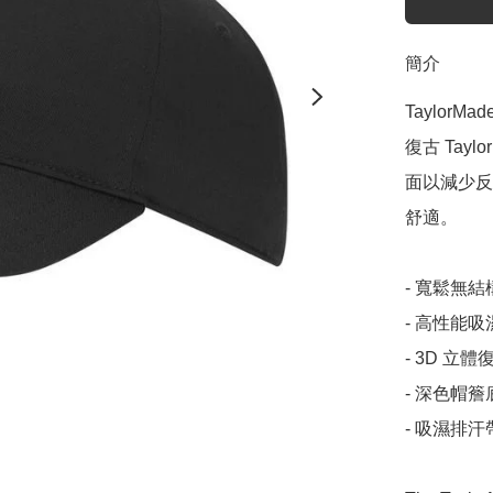
簡介
TaylorM
復古 Tay
面以減少反
舒適。

- 寬鬆無
- 高性能
- 3D 立體復
- 深色帽簷
- 吸濕排汗帶