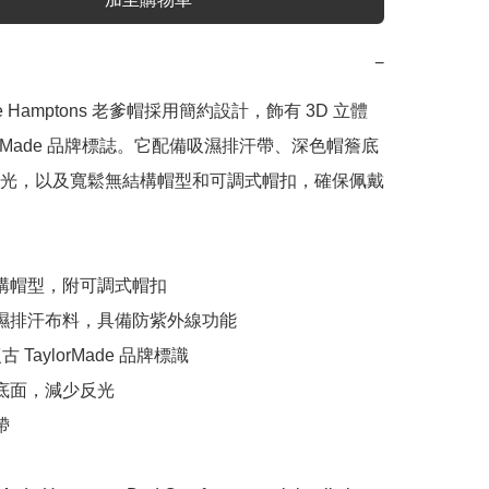
−
ade Hamptons 老爹帽採用簡約設計，飾有 3D 立體
lorMade 品牌標誌。它配備吸濕排汗帶、深色帽簷底
光，以及寬鬆無結構帽型和可調式帽扣，確保佩戴
結構帽型，附可調式帽扣

吸濕排汗布料，具備防紫外線功能

古 TaylorMade 品牌標識

底面，減少反光


