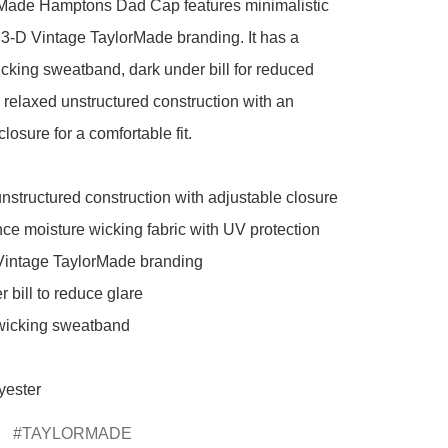
Made Hamptons Dad Cap features minimalistic 
 3-D Vintage TaylorMade branding. It has a 
cking sweatband, dark under bill for reduced 
 relaxed unstructured construction with an 
losure for a comfortable fit.

nstructured construction with adjustable closure

ce moisture wicking fabric with UV protection

 Vintage TaylorMade branding

 bill to reduce glare

wicking sweatband

yester
TAYLORMADE