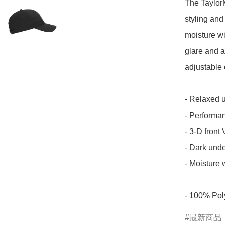
The Taylor
styling and
moisture wi
glare and a
adjustable c
- Relaxed u
- Performan
- 3-D front
- Dark under
- Moisture 
- 100% Pol
最新商品