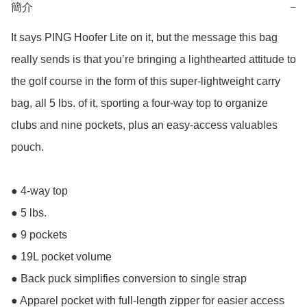
簡介
−
It says PING Hoofer Lite on it, but the message this bag 
really sends is that you’re bringing a lighthearted attitude to 
the golf course in the form of this super-lightweight carry 
bag, all 5 lbs. of it, sporting a four-way top to organize 
clubs and nine pockets, plus an easy-access valuables 
pouch.

● 4-way top

● 5 lbs.

● 9 pockets

● 19L pocket volume

● Back puck simplifies conversion to single strap

● Apparel pocket with full-length zipper for easier access
