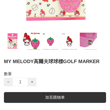
MY MELODY高爾夫球球標GOLF MARKER
數量
−
+
加至購物車