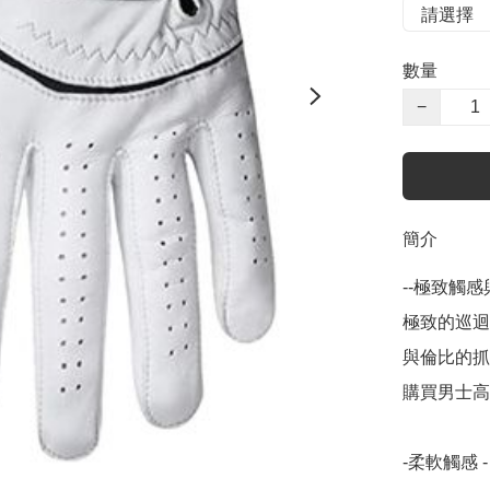
數量
−
簡介
--極致觸
極致的巡迴
與倫比的抓
購買男士高爾
-柔軟觸感 - 