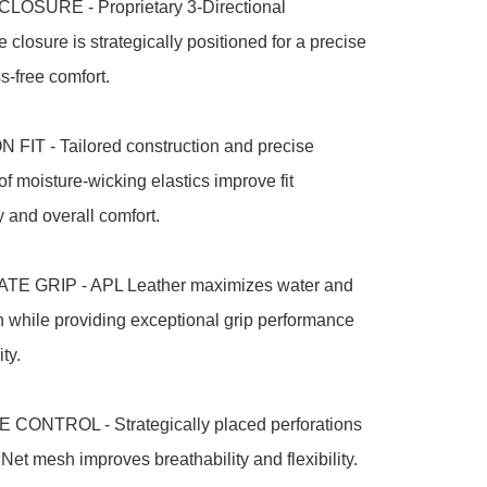
OSURE - Proprietary 3-Directional 
 closure is strategically positioned for a precise 
ss-free comfort.

FIT - Tailored construction and precise 
f moisture-wicking elastics improve fit 
 and overall comfort.

TE GRIP - APL Leather maximizes water and 
n while providing exceptional grip performance 
ty.

CONTROL - Strategically placed perforations 
et mesh improves breathability and flexibility.