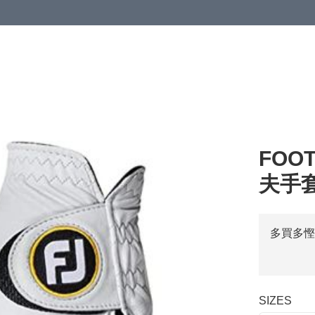
FOOT
夫手套
多買多慳
SIZES