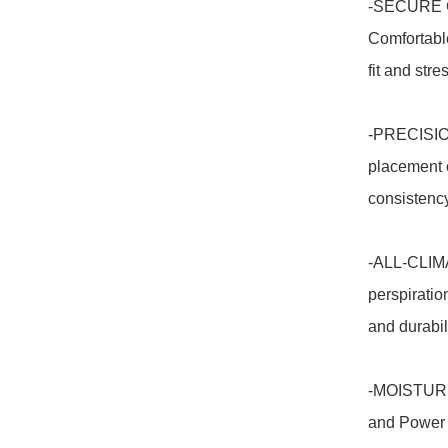
-SECURE CL
Comfortable
fit and stre
-PRECISION 
placement o
consistency
-ALL-CLIMA
perspiratio
and durabili
-MOISTURE 
and Power N