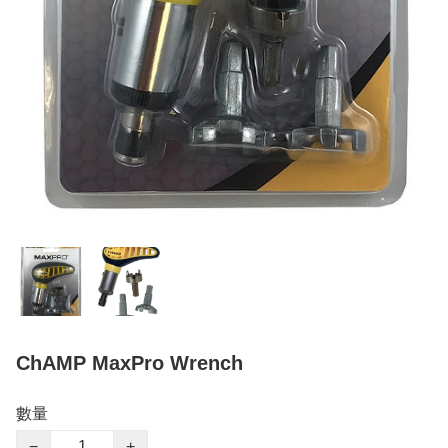
ChAMP MaxPro Wrench
數量
−
+