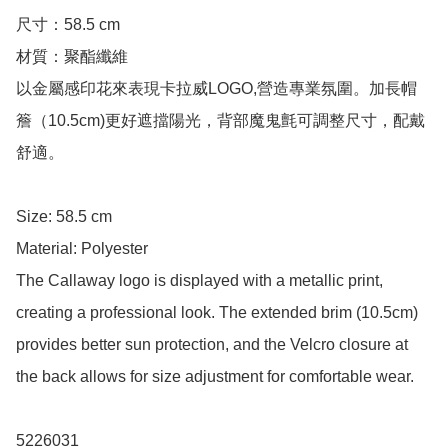
尺寸：58.5 cm

材質：聚酯纖維

以金屬感印花來表現卡拉威LOGO,營造專業氛圍。加長帽
簷（10.5cm)更好遮擋陽光，背部魔鬼氈可調整尺寸，配戴
舒適。

Size: 58.5 cm

Material: Polyester

The Callaway logo is displayed with a metallic print, 
creating a professional look. The extended brim (10.5cm) 
provides better sun protection, and the Velcro closure at 
the back allows for size adjustment for comfortable wear.

5226031