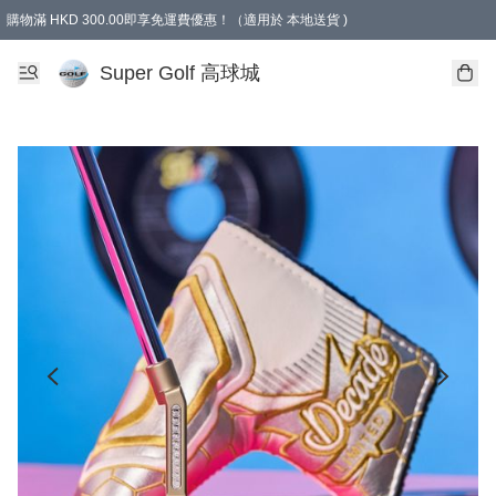
購物滿 HKD 300.00即享免運費優惠！（適用於 本地送貨 )
Super Golf 高球城