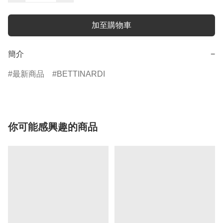
加至購物車
簡介
−
最新商品
BETTINARDI
你可能感興趣的商品