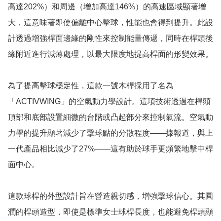
高達202%）和周邊（增加高達146%）的高速區域顯著增
大，這意味著即使偏離中心擊球，性能也會得到提升。此設
計透過增強桿面邊緣的剛性來控制能量傳遞，同時在桿頭後
緣附近進行減薄處理，以最大限度地提高桿面的形變效果。

為了提高擊球穩定性，這款一號木桿採用了名為
「ACTIVWING」的空氣動力學設計。這項技術透過在桿頭
頂部和底部設置細微的台階或凸起部分來控制氣流。空氣動
力學的提升顯著減少了擊球點的分散程度——據報道，與上
一代產品相比減少了27%——這有助於球手更頻繁地擊中桿
面中心。

這款球桿的外型設計旨在營造親切感，增強擊球信心。其圓
潤的桿頭造型，即使是標準女士球桿長度，也能避免桿頭顯