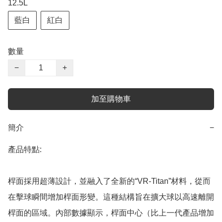
12.5L
藍白
紅白
數量
−
+
加至購物車
簡介
−
產品特點:

桿面採用超薄設計，並融入了全新的“VR-Titan”材料，從而
在擊球瞬間增加桿面形變。這種結構旨在擴大球以高速離開
桿面的區域。內部數據顯示，桿面中心（比上一代產品增加