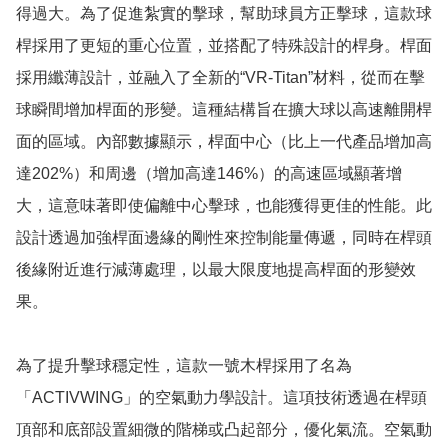
得過大。為了促進紮實的擊球，幫助球員方正擊球，這款球
桿採用了更短的重心位置，並搭配了特殊設計的桿身。桿面
採用纖薄設計，並融入了全新的“VR-Titan”材料，從而在擊
球瞬間增加桿面的形變。這種結構旨在擴大球以高速離開桿
面的區域。內部數據顯示，桿面中心（比上一代產品增加高
達202%）和周邊（增加高達146%）的高速區域顯著增
大，這意味著即使偏離中心擊球，也能獲得更佳的性能。此
設計透過加強桿面邊緣的剛性來控制能量傳遞，同時在桿頭
後緣附近進行減薄處理，以最大限度地提高桿面的形變效
果。

為了提升擊球穩定性，這款一號木桿採用了名為
「ACTIVWING」的空氣動力學設計。這項技術透過在桿頭
頂部和底部設置細微的階梯或凸起部分，優化氣流。空氣動