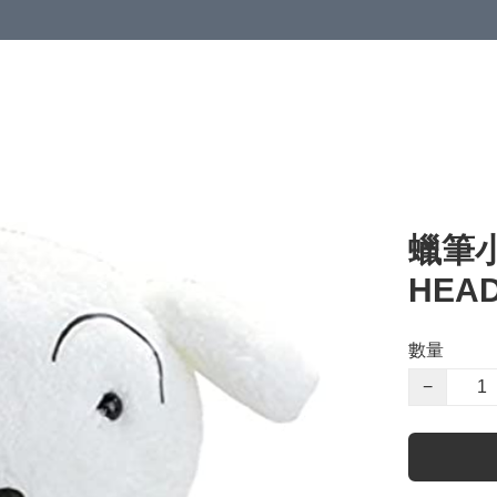
蠟筆小
HEA
數量
−