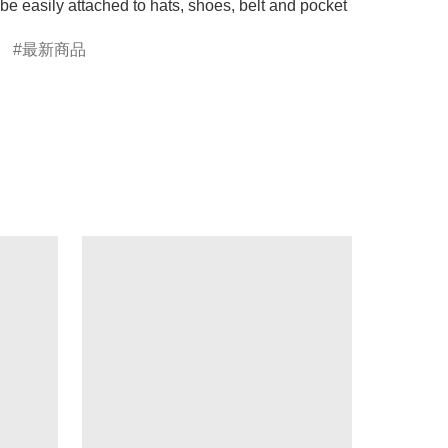
 be easily attached to hats, shoes, belt and pocket
最新商品